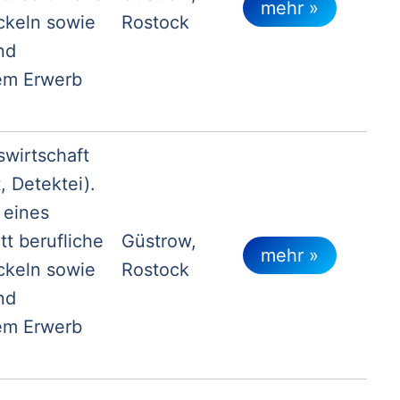
mehr »
ckeln sowie
Rostock
nd
dem Erwerb
swirtschaft
 Detektei).
 eines
tt berufliche
Güstrow,
mehr »
ckeln sowie
Rostock
nd
dem Erwerb