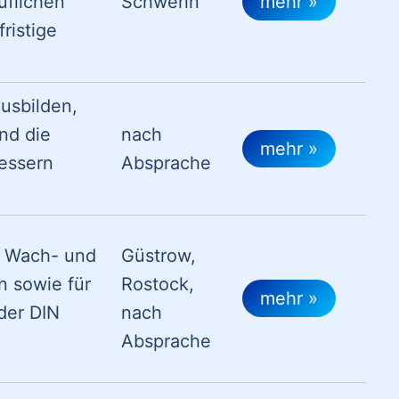
uflichen
Schwerin
mehr »
ristige
ausbilden,
nd die
nach
mehr »
essern
Absprache
n Wach- und
Güstrow,
 sowie für
Rostock,
mehr »
der DIN
nach
Absprache