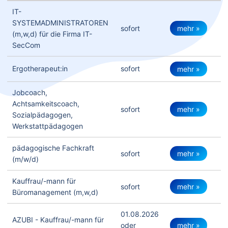
IT-
SYSTEMADMINISTRATOREN
mehr »
sofort
(m,w,d) für die Firma IT-
SecCom
Ergotherapeut:in
sofort
mehr »
Jobcoach,
Achtsamkeitscoach,
mehr »
sofort
Sozialpädagogen,
Werkstattpädagogen
pädagogische Fachkraft
mehr »
sofort
(m/w/d)
Kauffrau/-mann für
mehr »
sofort
Büromanagement (m,w,d)
01.08.2026
AZUBI - Kauffrau/-mann für
mehr »
oder