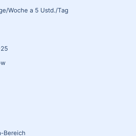
Tage/Woche a 5 Ustd./Tag
025
ow
a-Bereich