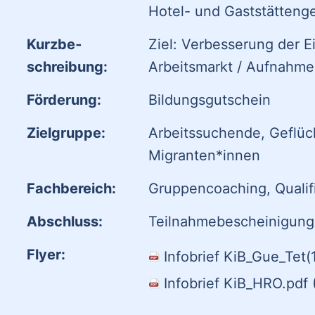
Hotel- und Gaststätteng
Kurzbe­
Ziel: Verbesserung der E
schreibung:
Arbeitsmarkt / Aufnahme 
Förderung:
Bildungsgutschein
Zielgruppe:
Arbeitssuchende, Geflüch
Migranten*innen
Fach­bereich:
Gruppencoaching, Qualif
Abschluss:
Teilnahmebescheinigung
Flyer:
Infobrief KiB_Gue_Tet(
Infobrief KiB_HRO.pdf