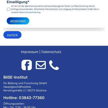
Einwilligung
*
Ich bin mit der Speicherung meiner personenbezogenen Daten zur Beantwortung meiner
Anfrage einverstanden. Detaillierte Informationen zum Umgang mit Nutzerdaten finden Sie in
unserer
Datenschutzerklärung
.
absenden
zurück
Impressum
|
Datenschutz
BilSE-Institut
für Bildung und Forschung GmbH
Hauptgeschäftsstelle
Kerstingstraße 2 | 18273 Güstrow
Hotline: 03843-77360
Öffnungszeiten:
Mo - Do: 7:30 - 16:30 Uhr