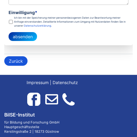
Einwilligung
*
Ich bin mit der Speicherung meiner personenbezogenen Daten zur Beantwortung meiner
Anfrage einverstanden. Detaillierte Informationen zum Umgang mit Nutzerdaten finden Sie in
unserer
Datenschutzerklärung
.
absenden
Zurück
Impressum
|
Datenschutz
BilSE-Institut
für Bildung und Forschung GmbH
Hauptgeschäftsstelle
Kerstingstraße 2 | 18273 Güstrow