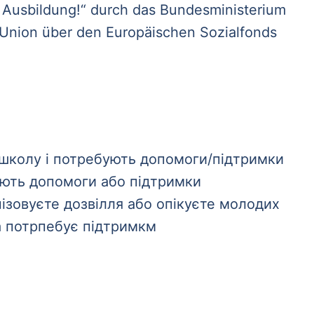
Ausbildung!“ durch das Bundesministerium
e Union über den Europäischen Sozialfonds
ь школу і потребують допомоги/підтримки
бують допомоги або підтримки
нізовуєте дозвілля або опікуєте молодих
а потрпебує підтримкм