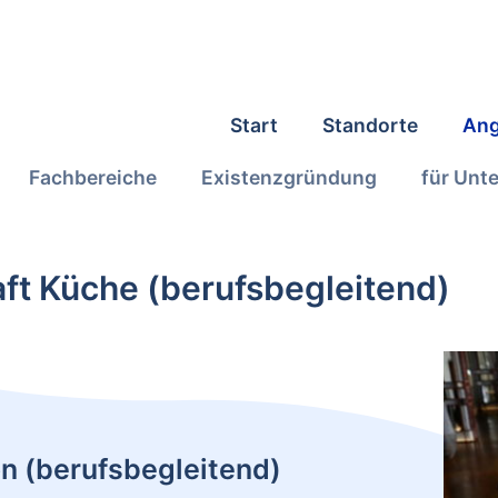
Start
Standorte
Ang
Fachbereiche
Existenzgründung
für Unt
aft Küche (berufsbegleitend)
ion (berufsbegleitend)