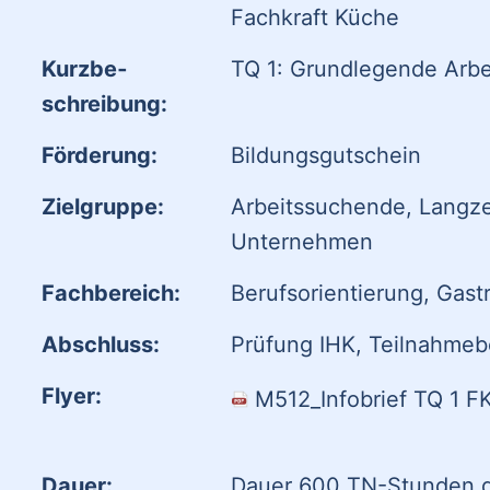
Fachkraft Küche
Kurzbe­
TQ 1: Grundlegende Arbe
schreibung:
Förderung:
Bildungsgutschein
Zielgruppe:
Arbeitssuchende, Langzei
Unternehmen
Fach­bereich:
Berufsorientierung, Gastr
Abschluss:
Prüfung IHK, Teilnahme
Flyer:
M512_Infobrief TQ 1 F
Dauer:
Dauer 600 TN-Stunden d