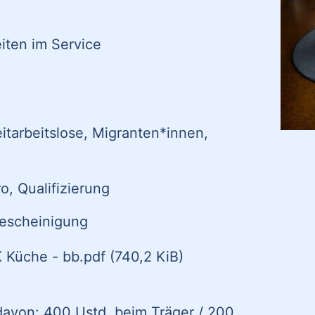
iten im Service
tarbeitslose, Migranten*innen,
o, Qualifizierung
bescheinigung
K Küche - bb.pdf
(740,2 KiB)
avon: 400 Ustd. beim Träger / 200