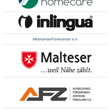
MiteinanderFüreinander e.V.