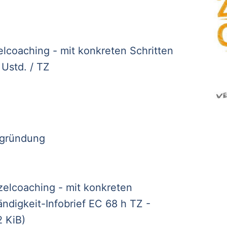
lcoaching - mit konkreten Schritten
 Ustd. / TZ
zgründung
elcoaching - mit konkreten
ändigkeit-Infobrief EC 68 h TZ -
2 KiB)