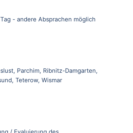
d./Tag - andere Absprachen möglich
slust, Parchim, Ribnitz-Damgarten,
lsund, Teterow, Wismar
ung / Evaluierung des